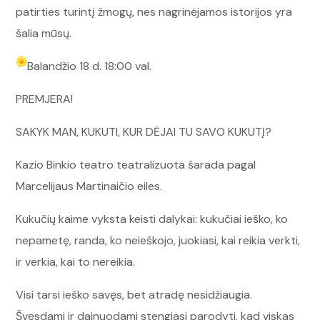
patirties turintį žmogų, nes nagrinėjamos istorijos yra
šalia mūsų.
Balandžio 18 d. 18:00 val.
PREMJERA!
SAKYK MAN, KUKUTI, KUR DĖJAI TU SAVO KUKUTĮ?
Kazio Binkio teatro teatralizuota šarada pagal
Marcelijaus Martinaičio eiles.
Kukučių kaime vyksta keisti dalykai: kukučiai ieško, ko
nepametę, randa, ko neieškojo, juokiasi, kai reikia verkti,
ir verkia, kai to nereikia.
Visi tarsi ieško savęs, bet atradę nesidžiaugia.
Švęsdami ir dainuodami stengiasi parodyti, kad viskas