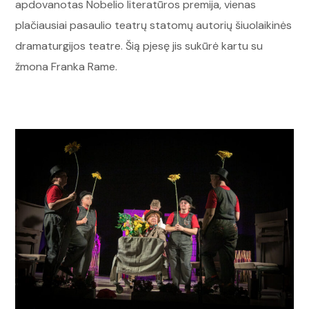
apdovanotas Nobelio literatūros premija, vienas
plačiausiai pasaulio teatrų statomų autorių šiuolaikinės
dramaturgijos teatre. Šią pjesę jis sukūrė kartu su
žmona Franka Rame.