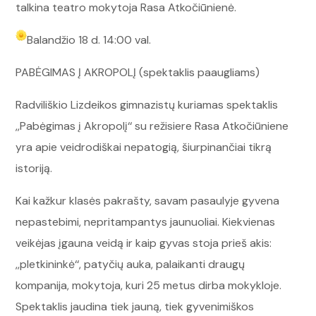
talkina teatro mokytoja Rasa Atkočiūnienė.
Balandžio 18 d. 14:00 val.
PABĖGIMAS Į AKROPOLĮ (spektaklis paaugliams)
Radviliškio Lizdeikos gimnazistų kuriamas spektaklis
,,Pabėgimas į Akropolį‘‘ su režisiere Rasa Atkočiūniene
yra apie veidrodiškai nepatogią, šiurpinančiai tikrą
istoriją.
Kai kažkur klasės pakrašty, savam pasaulyje gyvena
nepastebimi, nepritampantys jaunuoliai. Kiekvienas
veikėjas įgauna veidą ir kaip gyvas stoja prieš akis:
,,pletkininkė‘‘, patyčių auka, palaikanti draugų
kompanija, mokytoja, kuri 25 metus dirba mokykloje.
Spektaklis jaudina tiek jauną, tiek gyvenimiškos