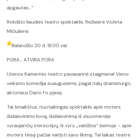
apgautas…“
Rokiškio liaudies teatro spektaklis. Režisierė Violeta
Mičiulienė.
Balandžio 20 d. 18:00 val.
PORA… ATVIRA PORA
Utenos Kamerinio teatro pavasarinė staigmena! Vieno
veiksmo komedija suaugusiems, pagal italų dramaturgo,
aktoriaus Dario Fo pjesę.
Tai šmaikštus, nuotaikingas spektaklis apie moters
išsilaisvinimo kovą, išsilaisvinimą iš visuomenėje
vyraujančių stereotipų, iš vyro „valdžios“ šeimoje – apie
moters teisę pačiai valdyti savo likimą. Tai laikas teatre