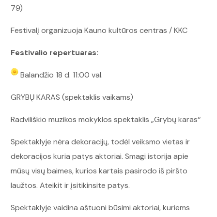
79)
Festivalį organizuoja Kauno kultūros centras / KKC
Festivalio repertuaras:
Balandžio 18 d. 11:00 val.
GRYBŲ KARAS (spektaklis vaikams)
Radviliškio muzikos mokyklos spektaklis „Grybų karas‘‘
Spektaklyje nėra dekoracijų, todėl veiksmo vietas ir
dekoracijos kuria patys aktoriai. Smagi istorija apie
mūsų visų baimes, kurios kartais pasirodo iš piršto
laužtos. Ateikit ir įsitikinsite patys.
Spektaklyje vaidina aštuoni būsimi aktoriai, kuriems