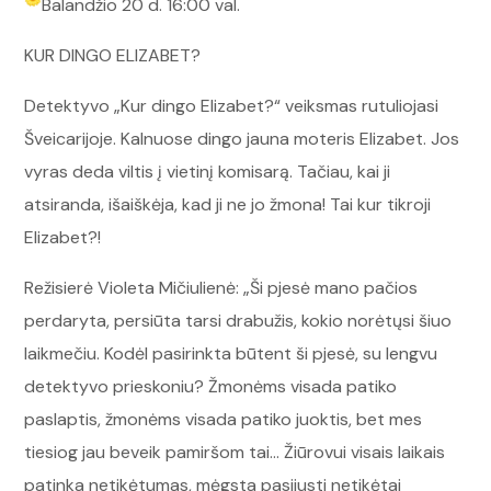
Balandžio 20 d. 16:00 val.
KUR DINGO ELIZABET?
Detektyvo „Kur dingo Elizabet?“ veiksmas rutuliojasi
Šveicarijoje. Kalnuose dingo jauna moteris Elizabet. Jos
vyras deda viltis į vietinį komisarą. Tačiau, kai ji
atsiranda, išaiškėja, kad ji ne jo žmona! Tai kur tikroji
Elizabet?!
Režisierė Violeta Mičiulienė: „Ši pjesė mano pačios
perdaryta, persiūta tarsi drabužis, kokio norėtųsi šiuo
laikmečiu. Kodėl pasirinkta būtent ši pjesė, su lengvu
detektyvo prieskoniu? Žmonėms visada patiko
paslaptis, žmonėms visada patiko juoktis, bet mes
tiesiog jau beveik pamiršom tai… Žiūrovui visais laikais
patinka netikėtumas, mėgsta pasijusti netikėtai