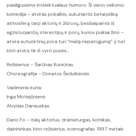
pasiilgusiems intelektualaus humoro. Ši vieno veiksmo
komedija – atviras pokalbis, sukuriantis betarpišką
atmosferą tarp aktorių ir žiūrovų, besišaipantis iš
egzistuojančių stereotipų ir porų, kurios puikiai žino –
atvira sutuoktinių pora turi “mažą nepatogumą”: ji turi
būti atvira tik iš vyro pusės…
Režisierius – Šarūnas Kunickas.
Choreografija – Donatos Šeduikienės
Vaidmenis kuria:
Inga Motiejūnienė
Alvydas Danauskas
Dario Fo – italų aktorius, dramaturgas, komikas,
dainininkas, kino režisierius, scenografas. 1997 metais