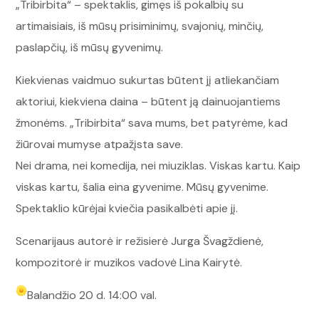
„Tribirbita“ – spektaklis, gimęs iš pokalbių su
artimaisiais, iš mūsų prisiminimų, svajonių, minčių,
paslapčių, iš mūsų gyvenimų.
Kiekvienas vaidmuo sukurtas būtent jį atliekančiam
aktoriui, kiekviena daina – būtent ją dainuojantiems
žmonėms. „Tribirbita“ sava mums, bet patyrėme, kad
žiūrovai mumyse atpažįsta save.
Nei drama, nei komedija, nei miuziklas. Viskas kartu. Kaip
viskas kartu, šalia eina gyvenime. Mūsų gyvenime.
Spektaklio kūrėjai kviečia pasikalbėti apie jį.
Scenarijaus autorė ir režisierė Jurga Švagždienė,
kompozitorė ir muzikos vadovė Lina Kairytė.
Balandžio 20 d. 14:00 val.