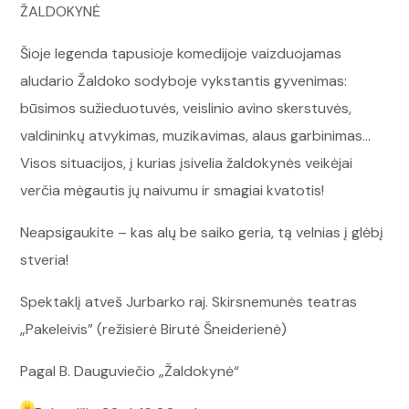
ŽALDOKYNĖ
Šioje legenda tapusioje komedijoje vaizduojamas
aludario Žaldoko sodyboje vykstantis gyvenimas:
būsimos sužieduotuvės, veislinio avino skerstuvės,
valdininkų atvykimas, muzikavimas, alaus garbinimas…
Visos situacijos, į kurias įsivelia žaldokynės veikėjai
verčia mėgautis jų naivumu ir smagiai kvatotis!
Neapsigaukite – kas alų be saiko geria, tą velnias į glėbį
stveria!
Spektaklį atveš Jurbarko raj. Skirsnemunės teatras
„Pakeleivis” (režisierė Birutė Šneiderienė)
Pagal B. Dauguviečio „Žaldokynė“