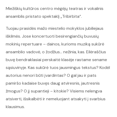
Miežiškių kultūros centro mėgėjų teatras ir vokalinis
ansamblis pristato spektaklį „Tribirbita“.
Tuojau prasidės mažo miestelio mokyklos jubiliejaus
iškilmės. Jose koncertuoti besirengiančių buvusių
mokinių repertuare – dainos, kurioms muziką sukūrė
ansamblio vadovė, o žodžius… nežinia, kas. Eilėraščius
buvę bendraklasiai perskaitė klasėje rastame sename
sąsiuvinyje. Kas sukūrė tuos jausmingus tekstus? Kodėl
autorius nenori būti įvardintas? O gal jau ir pats
pamiršo kadaise buvęs daug atviresnis, jautresnis
žmogus? O jį supantieji – kitokie? Visiems nelengva
atsiverti, išsikalbėti ir nemeluojant atsakyti į svarbius
klausimus.