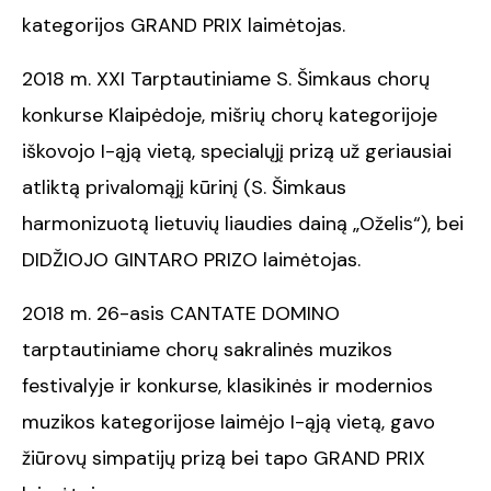
kategorijos GRAND PRIX laimėtojas.
2018 m. XXI Tarptautiniame S. Šimkaus chorų
konkurse Klaipėdoje, mišrių chorų kategorijoje
iškovojo I-ąją vietą, specialųjį prizą už geriausiai
atliktą privalomąjį kūrinį (S. Šimkaus
harmonizuotą lietuvių liaudies dainą „Oželis“), bei
DIDŽIOJO GINTARO PRIZO laimėtojas.
2018 m. 26-asis CANTATE DOMINO
tarptautiniame chorų sakralinės muzikos
festivalyje ir konkurse, klasikinės ir modernios
muzikos kategorijose laimėjo I-ąją vietą, gavo
žiūrovų simpatijų prizą bei tapo GRAND PRIX