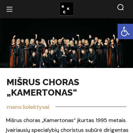
Open
MIŠRUS CHORAS
„KAMERTONAS“
meno kolektyvai
Mišrus choras „Kamertonas“ įkurtas 1995 metais.
Įvairiausių specialybių choristus subūrė dirigentas