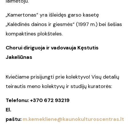
laimėtoju.
„Kamertonas“ yra išleidęs garso kasetę
„Kalėdinės dainos ir giesmės“ (1997 m.) bei šešias
kompaktines plokšteles.
Chorui diriguoja ir vadovauja Kęstutis
Jakeliūnas
Kviečiame prisijungti prie kolektyvo!
Visų detalių
teirautis meno kolektyvų ir studijų kuratorės:
Telefonu:
+370 672 93219
El.
paštu:
m.kemekliene@kaunokulturoscentras.lt