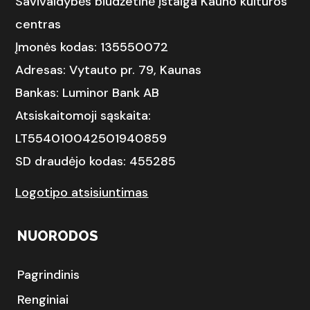
Savivaldybės biudžetinė įstaiga Kauno kultūros
centras
Įmonės kodas: 135550072
Adresas: Vytauto pr. 79, Kaunas
Bankas: Luminor Bank AB
Atsiskaitomoji sąskaita:
LT554010042501940859
SD draudėjo kodas: 455285
Logotipo atsisiuntimas
NUORODOS
Pagrindinis
Renginiai