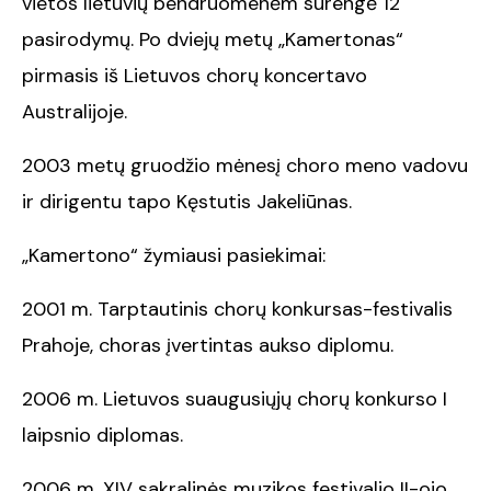
vietos lietuvių bendruomenėm surengė 12
pasirodymų. Po dviejų metų „Kamertonas“
pirmasis iš Lietuvos chorų koncertavo
Australijoje.
2003 metų gruodžio mėnesį choro meno vadovu
ir dirigentu tapo Kęstutis Jakeliūnas.
„Kamertono“ žymiausi pasiekimai:
2001 m. Tarptautinis chorų konkursas-festivalis
Prahoje, choras įvertintas aukso diplomu.
2006 m. Lietuvos suaugusiųjų chorų konkurso I
laipsnio diplomas.
2006 m. XIV sakralinės muzikos festivalio II-ojo