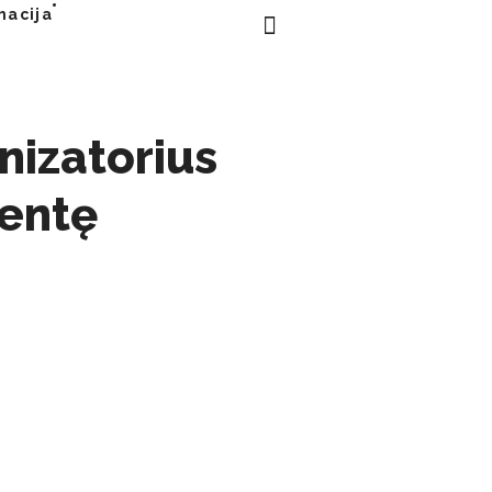
macija
nizatorius
ventę