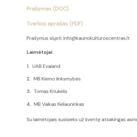
Prašymas (DOC)
Tvarkos aprašas (PDF)
Prašymus siųsti: info@kaunokulturoscentras.lt
Laimėtojai:
UAB Evaland
MB Kiemo linksmybės
Tomas Kriukelis
MB Vaikas Keliauninkas
Su laimėtojais susisieks už šventę atsakingas asm