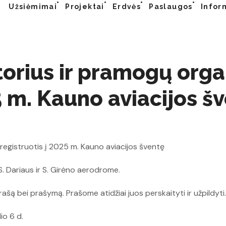
Užsiėmimai
Projektai
Erdvės
Paslaugos
Infor
orius ir pramogų orga
5 m. Kauno aviacijos š
registruotis į 2025 m. Kauno aviacijos šventę
S. Dariaus ir S. Girėno aerodrome.
šą bei prašymą. Prašome atidžiai juos perskaityti ir užpildyti.
io 6 d.