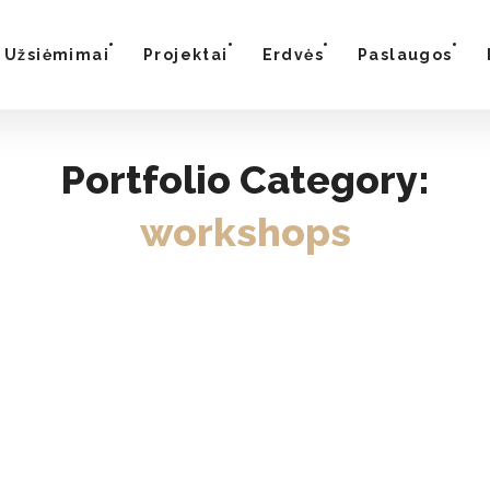
Užsiėmimai
Projektai
Erdvės
Paslaugos
Portfolio Category:
workshops
business
workshops
DIGITAL CONFERENCE
events
workshops
BIG DATA TO AI