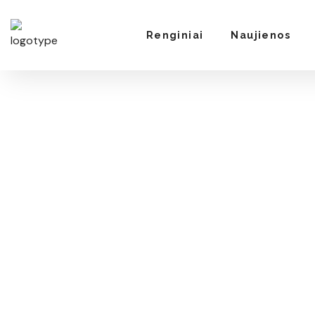
Renginiai
Naujienos
events
workshops
BIG DATA TO AI
business
workshops
DIGITAL CONFERENCE
events
workshops
TECHNOLOGIES IN AI