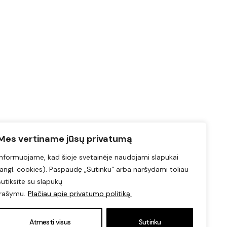
Mes vertiname jūsų privatumą
Informuojame, kad šioje svetainėje naudojami slapukai
(angl. cookies). Paspaudę „Sutinku“ arba naršydami toliau
sutiksite su slapukų
įrašymu.
Plačiau apie privatumo politiką.
Atmesti visus
Sutinku