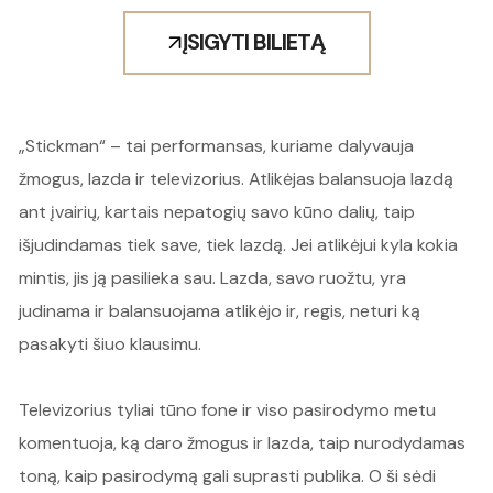
ĮSIGYTI BILIETĄ
„Stickman“ – tai performansas, kuriame dalyvauja
žmogus, lazda ir televizorius. Atlikėjas balansuoja lazdą
ant įvairių, kartais nepatogių savo kūno dalių, taip
išjudindamas tiek save, tiek lazdą. Jei atlikėjui kyla kokia
mintis, jis ją pasilieka sau. Lazda, savo ruožtu, yra
judinama ir balansuojama atlikėjo ir, regis, neturi ką
pasakyti šiuo klausimu.
Televizorius tyliai tūno fone ir viso pasirodymo metu
komentuoja, ką daro žmogus ir lazda, taip nurodydamas
toną, kaip pasirodymą gali suprasti publika. O ši sėdi