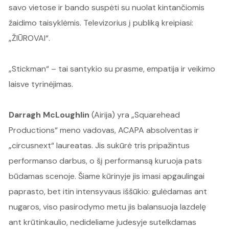
savo vietose ir bando suspėti su nuolat kintančiomis
žaidimo taisyklėmis. Televizorius į publiką kreipiasi:
„ŽIŪROVAI“.
„Stickman“ – tai santykio su prasme, empatija ir veikimo
laisve tyrinėjimas.
Darragh McLoughlin
(Airija)
yra „Squarehead
Productions“ meno vadovas, ACAPA absolventas ir
„circusnext“ laureatas. Jis sukūrė tris pripažintus
performanso darbus, o šį performansą kuruoja pats
būdamas scenoje. Šiame kūrinyje jis imasi apgaulingai
paprasto, bet itin intensyvaus iššūkio: gulėdamas ant
nugaros, viso pasirodymo metu jis balansuoja lazdelę
ant krūtinkaulio, nedideliame judesyje sutelkdamas