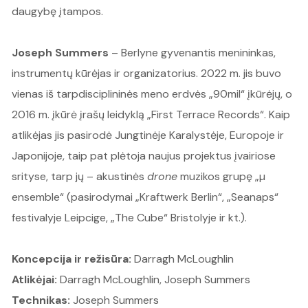
daugybę įtampos.
Joseph Summers
– Berlyne gyvenantis menininkas,
instrumentų kūrėjas ir organizatorius. 2022 m. jis buvo
vienas iš tarpdisciplininės meno erdvės „90mil“ įkūrėjų, o
2016 m. įkūrė įrašų leidyklą „First Terrace Records“. Kaip
atlikėjas jis pasirodė Jungtinėje Karalystėje, Europoje ir
Japonijoje, taip pat plėtoja naujus projektus įvairiose
srityse, tarp jų – akustinės
drone
muzikos grupę „µ
ensemble“ (pasirodymai „Kraftwerk Berlin“, „Seanaps“
festivalyje Leipcige, „The Cube“ Bristolyje ir kt.).
Koncepcija ir režisūra:
Darragh McLoughlin
Atlikėjai:
Darragh McLoughlin, Joseph Summers
Technikas:
Joseph Summers