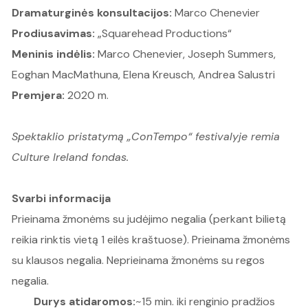
Dramaturginės konsultacijos:
Marco Chenevier
Prodiusavimas:
„Squarehead Productions“
Meninis indėlis:
Marco Chenevier, Joseph Summers,
Eoghan MacMathuna, Elena Kreusch, Andrea Salustri
Premjera:
2020 m.
Spektaklio pristatymą „ConTempo“ festivalyje remia
Culture Ireland fondas.
Svarbi informacija
Prieinama žmonėms su judėjimo negalia (perkant bilietą
reikia rinktis vietą 1 eilės kraštuose). Prieinama žmonėms
su klausos negalia. Neprieinama žmonėms su regos
negalia.
Durys atidaromos:
~15 min. iki renginio pradžios