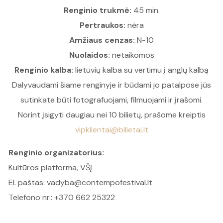
Renginio trukmė:
45 min.
Pertraukos:
nėra
Amžiaus cenzas:
N-10
Nuolaidos:
netaikomos
Renginio kalba:
lietuvių kalba su vertimu į anglų kalbą
Dalyvaudami šiame renginyje ir būdami jo patalpose jūs
sutinkate būti fotografuojami, filmuojami ir įrašomi.
Norint įsigyti daugiau nei 10 bilietų, prašome kreiptis
vipklientai@bilietai.lt
Renginio organizatorius:
Kultūros platforma, VŠĮ
El. paštas:
vadyba@contempofestival.lt
Telefono nr.: +370 662 25322