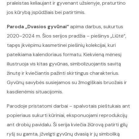
praleistas keliaujant ir gyvenant užsienyje, praturtino
jos kūrybą įspūdžiais bei patirtimis.
Paroda „Dvasios gyvūnai“
apima darbus, sukurtus
2020–2024 m. Šios serijos pradžia – piešinys „Liūtė“,
tapęs įkvėpimu kasmetinei piešinių kolekcijai, kuri
pateikiama kalendoriaus formatu. Kiekvieną mėnesį
iliustruoja vis kitas gyvūnas, simbolizuojantis savitą
žinutę ir kviečiantis pažinti skirtingus charakterius.
Gyvūnų savybės susiejamos su žmogiškais bruožais ir
kasdienėmis situacijomis.
Parodoje pristatomi darbai – spalvotais pieštukais ant
popieriaus sukurti kūriniai, eksponuojami reprodukcijų
ant drobių pavidalu. Ši serija kviečia žiūrovą patirti gilų
ryšį su gamta, įžvelgti gyvūnų dvasią ir jų simboliką