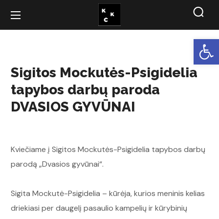
Open
Sigitos Mockutės-Psigidelia
tapybos darbų paroda
DVASIOS GYVŪNAI
Kviečiame į Sigitos Mockutės-Psigidelia tapybos darbų
parodą „Dvasios gyvūnai“.
Sigita Mockutė-Psigidelia – kūrėja, kurios meninis kelias
driekiasi per daugelį pasaulio kampelių ir kūrybinių