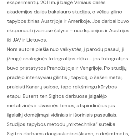
eksperimentų. 2011 m. ji baigė Vilniaus dailės
akademijos dailės bakalauro studijas, o vėliau gilino
tapybos žinias Austrijoje ir Amerikoje. Jos darbai buvo
eksponuoti įvairiose šalyse – nuo Ispanijos ir Austrijos
iki JAV ir Lietuvos.
Nors autorė piešia nuo vaikystės, į parodų pasaulį ji
įžengė analoginės fotografijos dėka – jos fotografijos
buvo pristatytos Prancūzijoje ir Vengrijoje. Po studijų
pradėjo intensyviau gilintis į tapybą, o šešeri metai,
praleisti Kanarų salose, tapo reikšmingu kūrybos
etapu. Būtent ten Sigitos darbuose įsigalėjo
metafizinės ir dvasinės temos, atspindinčios jos
ilgalaikį domėjimąsi vidiniais ir išoriniais pasauliais.
Studijos tapybos metodu „mixtechnika“ suteikė
Sigitos darbams daugiasluoksniškumo, o dešimtmetis,