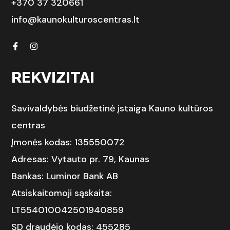
+370 37 320661
info@kaunokulturoscentras.lt
REKVIZITAI
Savivaldybės biudžetinė įstaiga Kauno kultūros
centras
Įmonės kodas: 135550072
Adresas: Vytauto pr. 79, Kaunas
Bankas: Luminor Bank AB
Atsiskaitomoji sąskaita:
LT554010042501940859
SD draudėjo kodas: 455285