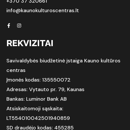
+370 37 320661
info@kaunokulturoscentras.lt
REKVIZITAI
Savivaldybės biudžetinė įstaiga Kauno kultūros
centras
Įmonės kodas: 135550072
Adresas: Vytauto pr. 79, Kaunas
Bankas: Luminor Bank AB
Atsiskaitomoji sąskaita:
LT554010042501940859
SD draudėjo kodas: 455285