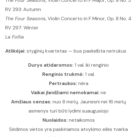
The Four Seasons
, Violin Concerto in F Major, Op. 8 No. 3
RV 293: Autumn
The Four Seasons
, Violin Concerto in F Minor, Op. 8 No. 4
RV 297: Winter
La Follia
Atlikėjai:
styginių kvartetas —
bus paskelbta netrukus
Durys atidaromos:
1 val. iki renginio
Renginio trukmė:
1 val.
Pertraukos:
nėra
Vaikai įleidžiami nemokamai:
ne
Amžiaus cenzas:
nuo 8 metų. Jaunesni nei 16 metų
asmenys turi būti lydimi suaugusiojo
Nuolaidos:
netaikomos
Sėdimos vietos yra paskiriamos atvykimo eilės tvarka