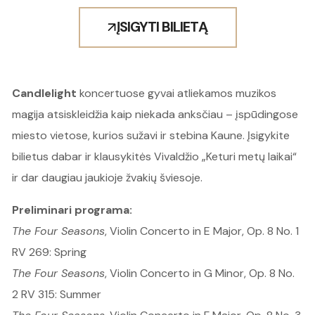
ĮSIGYTI BILIETĄ
Candlelight
koncertuose gyvai atliekamos muzikos
magija atsiskleidžia kaip niekada anksčiau – įspūdingose
miesto vietose, kurios sužavi ir stebina Kaune. Įsigykite
bilietus dabar ir klausykitės Vivaldžio „Keturi metų laikai“
ir dar daugiau jaukioje žvakių šviesoje.​
Preliminari programa:
The Four Seasons
, Violin Concerto in E Major, Op. 8 No. 1
RV 269: Spring
The Four Seasons
, Violin Concerto in G Minor, Op. 8 No.
2 RV 315: Summer