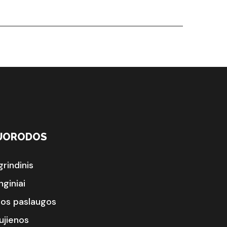
UORODOS
grindinis
nginiai
sos paslaugos
ujienos