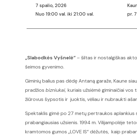
7 spalio, 2026
Kaun
Nuo 19:00 val. iki 21:00 val.
pr. 
„Slabodkės Vyšnelė“
– šiltas ir nostalgiškas akt
šeimos gyvenimo.
Giminių balius pas dėdę Antaną garaže, Kaune siauč
pradžios
bizniukai,
kuriais užsiėmė giminaičiai vos 
žiūrovus šypsotis ir juoktis, vėliau ir nubraukti aš
Spektaklis gimė po 27 metų pertraukos aplankius s
prabangiausias užsienis. 1994 m. Vilijampolėje teto
kramtomos gumos „LOVE IS“ dėžutės, kaip praban