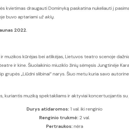
tės kvietimas draugauti Dominyką paskatina nukeliauti į pasima
oje buvo aptariami
už akių.
aunas 2022
.
ir muzikos kūrėjas bei atlikėjas, Lietuvos teatro scenoje dažn
e ir kine. Šiuolaikinio miuziklo žinių sėmęsis Jungtinėje Karal
ip grupės „Liūdni slibinai“ narys. Šiuo metu kuria savo autor
s, kuriantis muziką spektakliams ir aktyviai koncertuojantis su
Durys atidaromos:
1 val. iki renginio
Renginio trukmė:
2 val.
Pertraukos:
nėra