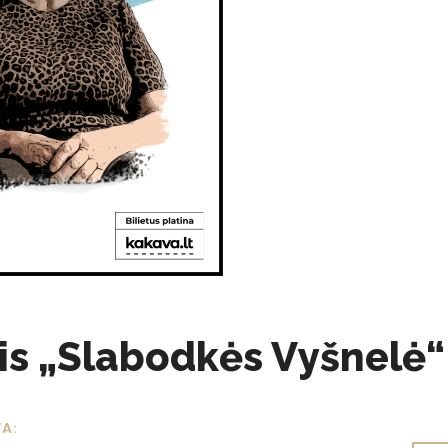
lis „Slabodkės Vyšnelė“
TA: