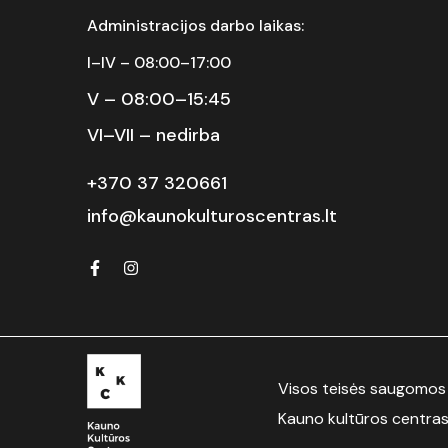
Administracijos darbo laikas:
I–IV – 08:00–17:00
V – 08:00–15:45
VI–VII – nedirba
+370 37 320661
info@kaunokulturoscentras.lt
Visos teisės saugomos
Ka
uno kult
ū
ros centra