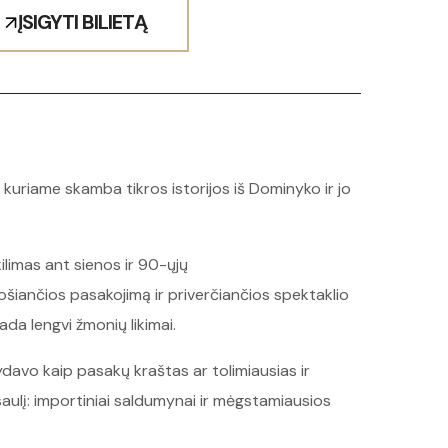
ĮSIGYTI BILIETĄ
 kuriame skamba tikros istorijos iš Dominyko ir jo
ilimas ant sienos ir 90-ųjų
uošiančios pasakojimą ir priverčiančios spektaklio
ada lengvi žmonių likimai.
avo kaip pasakų kraštas ar tolimiausias ir
saulį: importiniai saldumynai ir mėgstamiausios