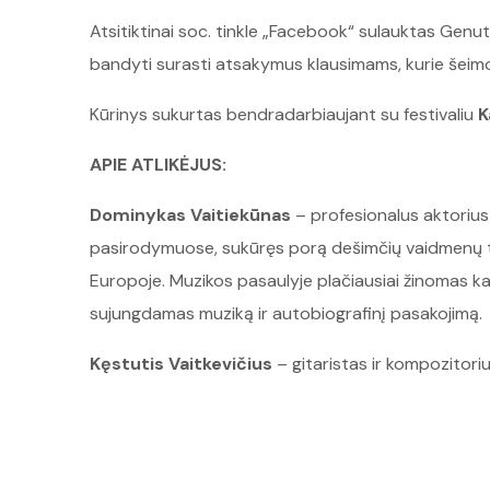
Atsitiktinai soc. tinkle „Facebook“ sulauktas Genu
bandyti surasti atsakymus klausimams, kurie šeim
Kūrinys sukurtas bendradarbiaujant su festivaliu
K
APIE ATLIKĖJUS:
Dominykas Vaitiekūnas
– profesionalus aktorius 
pasirodymuose, sukūręs porą dešimčių vaidmenų teatr
Europoje. Muzikos pasaulyje plačiausiai žinomas ka
sujungdamas muziką ir autobiografinį pasakojimą.
Kęstutis Vaitkevičius
– gitaristas ir kompozitoriu