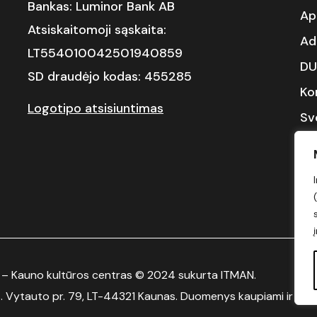
Bankas: Luminor Bank AB
Ap
Atsiskaitomoji sąskaita:
Ad
LT554010042501940859
DU
SD draudėjo kodas: 455285
Ko
Logotipo atsisiuntimas
Sv
Da
Gi
 – Kauno kultūros centras © 2024 sukurta
ITMAN
.
s.
Vytauto pr. 79, LT-44321 Kaunas.
Duomenys kaupiami ir saug