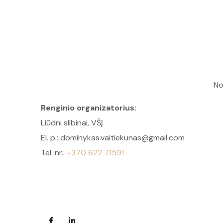
No
Renginio organizatorius:
Liūdni slibinai, VŠĮ
El. p.: dominykas.vaitiekunas@gmail.com
Tel. nr.:
+370 622 71591