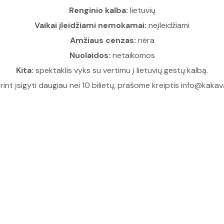
Renginio kalba:
lietuvių
Vaikai įleidžiami nemokamai:
neįleidžiami
Amžiaus cenzas:
nėra
Nuolaidos:
netaikomos
Kita:
spektaklis vyks su vertimu į lietuvių gestų kalbą.
rint įsigyti daugiau nei 10 bilietų, prašome kreiptis info@kakava