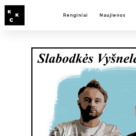
Renginiai
Naujienos