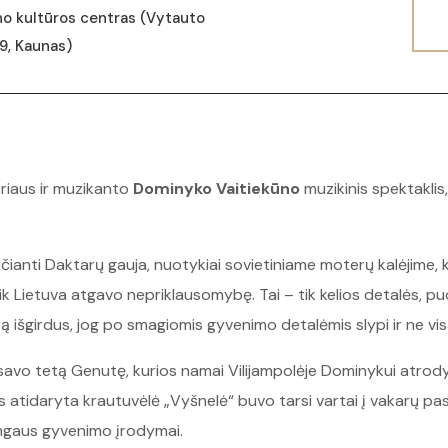
o kultūros centras (Vytauto
79, Kaunas)
oriaus ir muzikanto
Dominyko Vaitiekūno
muzikinis spektaklis,
ianti Daktarų gauja, nuotykiai sovietiniame moterų kalėjime, k
tik Lietuva atgavo nepriklausomybę. Tai – tik kelios detalės, p
arą išgirdus, jog po smagiomis gyvenimo detalėmis slypi ir ne vis
avo tetą Genutę, kurios namai Vilijampolėje Dominykui atrodyd
s atidaryta krautuvėlė „Vyšnelė“ buvo tarsi vartai į vakarų pa
gaus gyvenimo įrodymai.