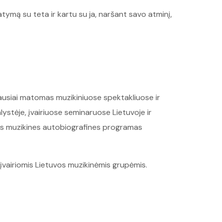
tymą su teta ir kartu su ja, naršant savo atminį,
iausiai matomas muzikiniuose spektakliuose ir
ystėje, įvairiuose seminaruose Lietuvoje ir
ines muzikines autobiografines programas
 įvairiomis Lietuvos muzikinėmis grupėmis.