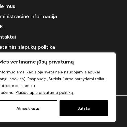
ie mus
ministracinė informacija
K
ntaktai
etainės slapukų politika
inų slėnis
Mes vertiname jūsų privatumą
rstučio padalinys
Informuojame, kad šioje svetainėje naudojami slapukai
(angl. cookies). Paspaudę „Sutinku“ arba naršydami toliau
sutiksite su slapukų
įrašymu.
Plačiau apie privatumo politiką.
Atmesti visus
Sutinku
omi Juridinių asmenų registre. Kodas
135550072.