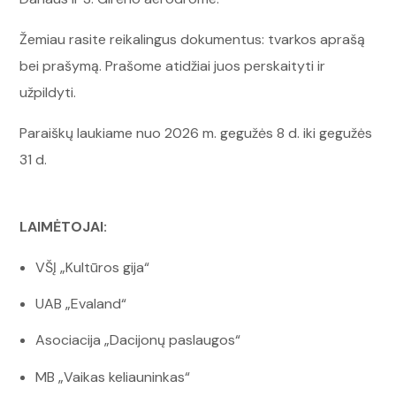
Žemiau rasite reikalingus dokumentus: tvarkos aprašą
bei prašymą. Prašome atidžiai juos perskaityti ir
užpildyti.
Paraiškų laukiame nuo 2026 m. gegužės 8 d. iki gegužės
31 d.
LAIMĖTOJAI:
VŠĮ „Kultūros gija“
UAB „Evaland“
Asociacija „Dacijonų paslaugos“
MB „Vaikas keliauninkas“